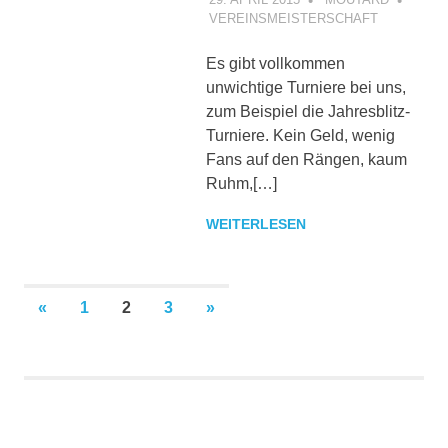
VEREINSMEISTERSCHAFT
Es gibt vollkommen
unwichtige Turniere bei uns,
zum Beispiel die Jahresblitz-
Turniere. Kein Geld, wenig
Fans auf den Rängen, kaum
Ruhm,[…]
WEITERLESEN
Seitennummerierung
VORHERIGE
NÄCHSTE
«
1
2
3
»
BEITRÄGE
BEITRÄGE
der
Beiträge