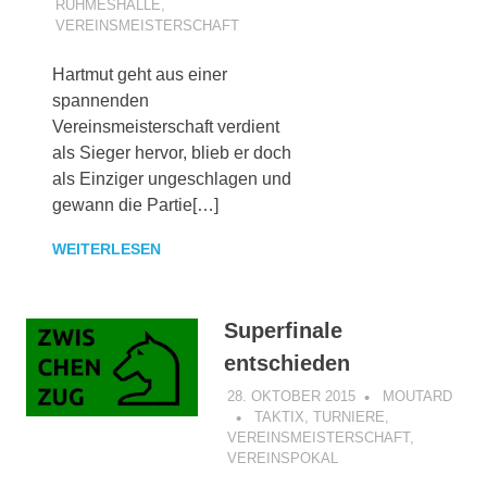
RUHMESHALLE
,
VEREINSMEISTERSCHAFT
Hartmut geht aus einer
spannenden
Vereinsmeisterschaft verdient
als Sieger hervor, blieb er doch
als Einziger ungeschlagen und
gewann die Partie[…]
WEITERLESEN
Superfinale
entschieden
28. OKTOBER 2015
MOUTARD
TAKTIX
,
TURNIERE
,
VEREINSMEISTERSCHAFT
,
VEREINSPOKAL