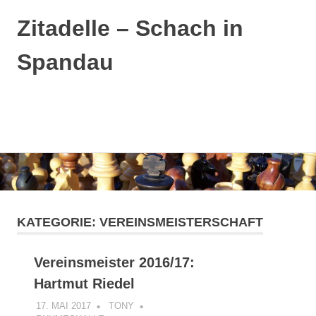
Zitadelle – Schach in
Spandau
MENÜ
Zum
Inhalt
springen
KATEGORIE:
VEREINSMEISTERSCHAFT
Vereinsmeister 2016/17:
Hartmut Riedel
17. MAI 2017
TONY