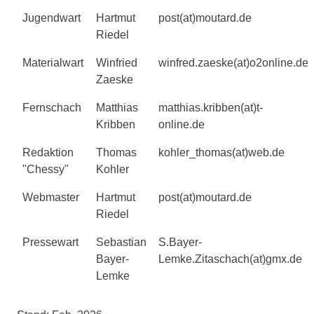
Jugendwart
Hartmut
post(at)moutard.de
Riedel
Materialwart
Winfried
winfred.zaeske(at)o2online.de
Zaeske
Fernschach
Matthias
matthias.kribben(at)t-
Kribben
online.de
Redaktion
Thomas
kohler_thomas(at)web.de
"Chessy"
Kohler
Webmaster
Hartmut
post(at)moutard.de
Riedel
Pressewart
Sebastian
S.Bayer-
Bayer-
Lemke.Zitaschach(at)gmx.de
Lemke