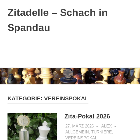
Zitadelle – Schach in
Spandau
MENÜ
Zum
Inhalt
springen
KATEGORIE:
VEREINSPOKAL
Zita-Pokal 2026
27. MÄRZ 2026
ALEX
ALLGEMEIN
,
TURNIERE
,
VEREINSPOKAL