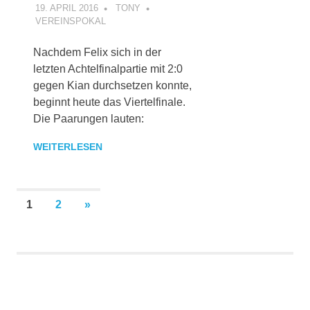
19. APRIL 2016
TONY
VEREINSPOKAL
Nachdem Felix sich in der
letzten Achtelfinalpartie mit 2:0
gegen Kian durchsetzen konnte,
beginnt heute das Viertelfinale.
Die Paarungen lauten:
WEITERLESEN
Seitennummerierung
NÄCHSTE
1
2
»
BEITRÄGE
der
Beiträge