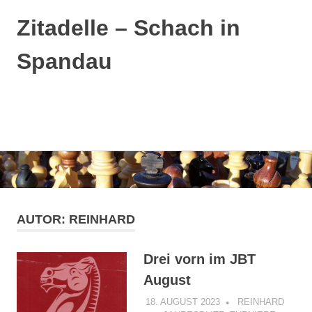
Zitadelle – Schach in
Spandau
MENÜ
Zum
Inhalt
springen
AUTOR:
REINHARD
Drei vorn im JBT
August
18. AUGUST 2023
REINHARD