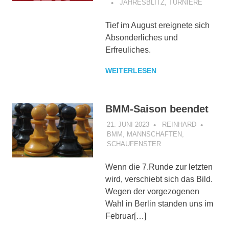
JAHRESBLITZ
,
TURNIERE
Tief im August ereignete sich
Absonderliches und
Erfreuliches.
WEITERLESEN
BMM-Saison beendet
21. JUNI 2023
REINHARD
BMM
,
MANNSCHAFTEN
,
SCHAUFENSTER
Wenn die 7.Runde zur letzten
wird, verschiebt sich das Bild.
Wegen der vorgezogenen
Wahl in Berlin standen uns im
Februar[…]