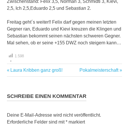
Zwischenstand: Felix 3,5, Norman 3, Schmidti 3, Kievi,
2,5, Ich 2,5,Eduardo 2,5 und Sebastian 2.
Freitag geht´s weiter!! Felix darf gegen meinen letzten
Gegner ran, Eduardo und Kievi kreuzen die Klingen und
Sebastian bekommt seinen nächsten schweren Gegner.
Mal sehen, ob er seine +155 DWZ noch steigern kann…
1.598
Vorheriger
Nächster
Laura Kribben ganz groß!
Pokalmeisterschaft
Beitragsnavigation
Beitrag:
Beitrag:
SCHREIBE EINEN KOMMENTAR
Deine E-Mail-Adresse wird nicht veröffentlicht.
Erforderliche Felder sind mit
*
markiert