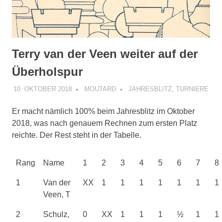
Terry van der Veen weiter auf der
Überholspur
10. OKTOBER 2018
MOUTARD
JAHRESBLITZ
,
TURNIERE
Er macht nämlich 100% beim Jahresblitz im Oktober
2018, was nach genauem Rechnen zum ersten Platz
reichte.
Der Rest steht in der Tabelle.
Rang
Name
1
2
3
4
5
6
7
8
1
Van der
XX
1
1
1
1
1
1
1
Veen, T
2
Schulz,
0
XX
1
1
1
½
1
1