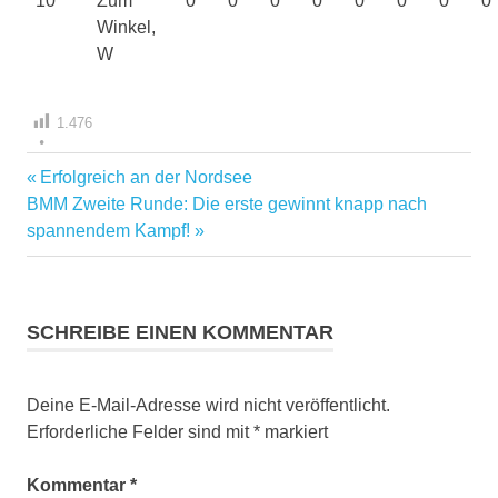
10
Zum
0
0
0
0
0
0
0
0
Winkel,
W
1.476
Vorheriger
Erfolgreich an der Nordsee
Beitragsnavigation
Nächster
Beitrag:
BMM Zweite Runde: Die erste gewinnt knapp nach
Beitrag:
spannendem Kampf!
SCHREIBE EINEN KOMMENTAR
Deine E-Mail-Adresse wird nicht veröffentlicht.
Erforderliche Felder sind mit
*
markiert
Kommentar
*