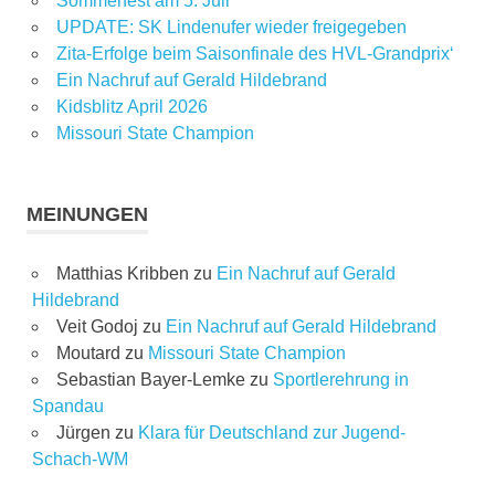
Sommerfest am 5. Juli
UPDATE: SK Lindenufer wieder freigegeben
Zita-Erfolge beim Saisonfinale des HVL-Grandprix‘
Ein Nachruf auf Gerald Hildebrand
Kidsblitz April 2026
Missouri State Champion
MEINUNGEN
Matthias Kribben
zu
Ein Nachruf auf Gerald
Hildebrand
Veit Godoj
zu
Ein Nachruf auf Gerald Hildebrand
Moutard
zu
Missouri State Champion
Sebastian Bayer-Lemke
zu
Sportlerehrung in
Spandau
Jürgen
zu
Klara für Deutschland zur Jugend-
Schach-WM