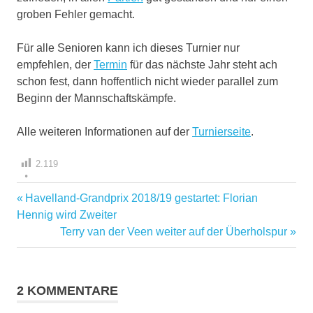
groben Fehler gemacht.
Für alle Senioren kann ich dieses Turnier nur
empfehlen, der
Termin
für das nächste Jahr steht ach
schon fest, dann hoffentlich nicht wieder parallel zum
Beginn der Mannschaftskämpfe.
Alle weiteren Informationen auf der
Turnierseite
.
2.119
Vorheriger
Havelland-Grandprix 2018/19 gestartet: Florian
Beitragsnavigation
Beitrag:
Hennig wird Zweiter
Nächster
Terry van der Veen weiter auf der Überholspur
Beitrag:
2 KOMMENTARE