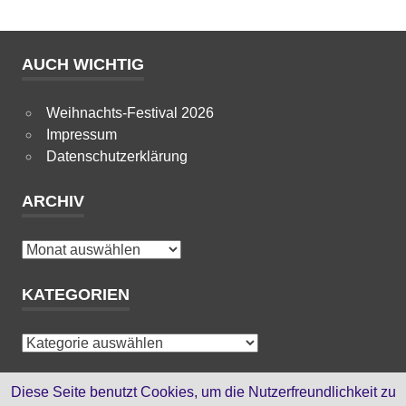
AUCH WICHTIG
Weihnachts-Festival 2026
Impressum
Datenschutzerklärung
ARCHIV
Archiv
KATEGORIEN
Kategorien
HTML-SEITEN
Diese Seite benutzt Cookies, um die Nutzerfreundlichkeit zu