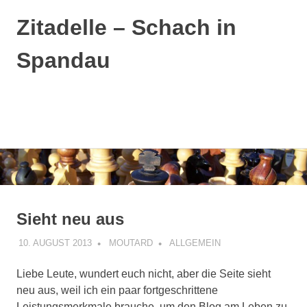
Zitadelle – Schach in
Spandau
MENÜ
Zum
Inhalt
springen
Sieht neu aus
10. AUGUST 2013
MOUTARD
ALLGEMEIN
Liebe Leute, wundert euch nicht, aber
die Seite sieht
neu aus, weil ich ein paar fortgeschrittene
Leistungsmerkmale brauche, um den Blog am Leben zu