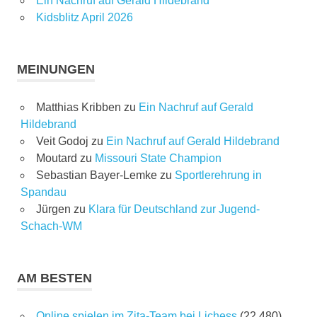
Ein Nachruf auf Gerald Hildebrand
Kidsblitz April 2026
MEINUNGEN
Matthias Kribben
zu
Ein Nachruf auf Gerald
Hildebrand
Veit Godoj
zu
Ein Nachruf auf Gerald Hildebrand
Moutard
zu
Missouri State Champion
Sebastian Bayer-Lemke
zu
Sportlerehrung in
Spandau
Jürgen
zu
Klara für Deutschland zur Jugend-
Schach-WM
AM BESTEN
Online spielen im Zita-Team bei Lichess
(22.480)