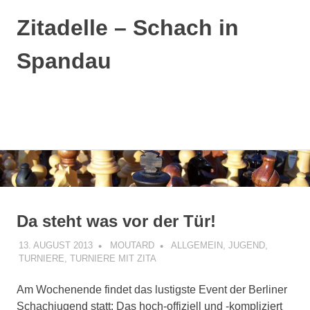
Zitadelle – Schach in
Spandau
MENÜ
Zum
Inhalt
springen
Da steht was vor der Tür!
13. AUGUST 2013
MOUTARD
ALLGEMEIN
,
JUGEND
,
TURNIERE
,
TURNIERE MIT ZITA
Am Wochenende findet das lustigste Event der Berliner
Schachjugend statt:
Das hoch-offiziell und -kompliziert