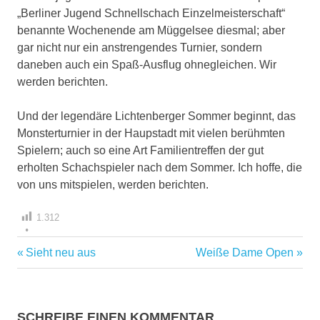
„Berliner Jugend Schnellschach Einzelmeisterschaft“
benannte Wochenende am Müggelsee diesmal; aber
gar nicht nur ein anstrengendes Turnier, sondern
daneben auch ein Spaß-Ausflug ohnegleichen. Wir
werden berichten.
Und der legendäre Lichtenberger Sommer beginnt, das
Monsterturnier in der Haupstadt mit vielen berühmten
Spielern; auch so eine Art Familientreffen der gut
erholten Schachspieler nach dem Sommer. Ich hoffe, die
von uns mitspielen, werden berichten.
1.312
Vorheriger
Nächster
Sieht neu aus
Weiße Dame Open
Beitragsnavigation
Beitrag:
Beitrag:
SCHREIBE EINEN KOMMENTAR