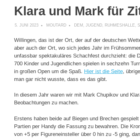
Klara und Mark für Z
5. JUNI 2023
MOUTARD
DEM
,
JUGEND
,
RUHMESHALLE
,
Willingen, das ist der Ort, der auf der deutschen Wette
aber auch der Ort, wo sich jedes Jahr im Frühsommer 
unfassbar spektakuläres Schachfest durchzieht: die
700 Kinder und Jugendlichen spielen in sechzehn Turn
in großen Open um die Spaß.
Hier ist die Seite
, übrig
man gar nicht wusste, dass es das gibt.
In diesem Jahr waren wir mit Mark Chupikov und Klara
Beobachtungen zu machen.
Erstens haben beide auf Biegen und Brechen gespielt u
Partien per Handy die Fassung zu bewahren. Die Krone 
von +5 per Figureneinsteller über 0 hin zu -5 ging, 