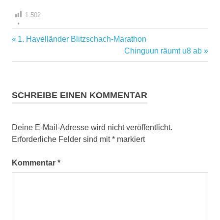
1.502
Vorheriger
1. Havelländer Blitzschach-Marathon
Beitragsnavigation
Beitrag:
Nächster
Chinguun räumt u8 ab
Beitrag:
SCHREIBE EINEN KOMMENTAR
Deine E-Mail-Adresse wird nicht veröffentlicht.
Erforderliche Felder sind mit
*
markiert
Kommentar
*