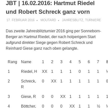
JBT | 16.02.2016: Hartmut Riedel
und Robert Schreck ganz vorn
17. FEBRUAR 2016
MOUTARD
JAHRESBLITZ
,
TURNIERE
Das zweite Jahresblitzturnier 2016 ging per Sonneborn-
Berger an Hartmut Riedel, der nach holperigem Start
aufgrund direkter Siege gegen Robert Schreck und
Reinhard Giese ganz nach oben gelangte.
Rang
Name
1
2
3
4
5
6
7
1
Riedel, H
XX
1
1
1
0
1
1
2
Schreck,
0
XX
1
1
1
1
1
R
3
Giese, R
0
0
XX
1
1
1
1
4
Böttcher,
0
0
0
XX
1
1
½