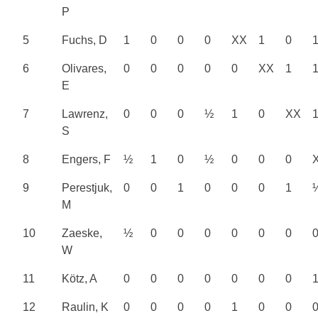
P
5
Fuchs, D
1
0
0
0
XX
1
0
6
Olivares,
0
0
0
0
0
XX
1
E
7
Lawrenz,
0
0
0
½
1
0
XX
S
8
Engers, F
½
1
0
½
0
0
0
9
Perestjuk,
0
0
1
0
0
0
1
M
10
Zaeske,
½
0
0
0
0
0
0
W
11
Kötz, A
0
0
0
0
0
0
0
12
Raulin, K
0
0
0
0
1
0
0