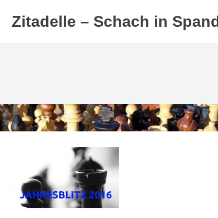
Zitadelle – Schach in Span
Zum
Inhalt
springen