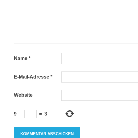
Name
*
E-Mail-Adresse
*
Website
9
−
=
3