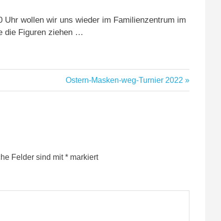
 Uhr wollen wir uns wieder im Familienzentrum im
e die Figuren ziehen …
Nächster
Ostern-Masken-weg-Turnier 2022
Beitrag:
che Felder sind mit
*
markiert