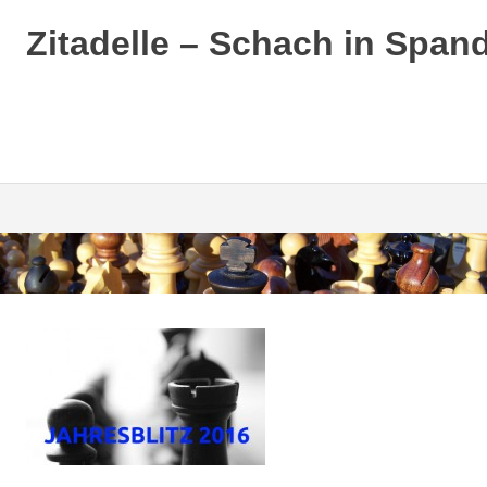
Zitadelle – Schach in Span
Zum
Inhalt
springen