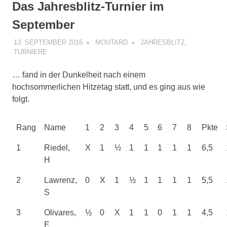
Das Jahresblitz-Turnier im
September
13. SEPTEMBER 2016
MOUTARD
JAHRESBLITZ
,
TURNIERE
… fand in der Dunkelheit nach einem
hochsommerlichen Hitzetag statt, und es ging aus wie
folgt.
Rang
Name
1
2
3
4
5
6
7
8
Pkte
1
Riedel,
X
1
½
1
1
1
1
1
6,5
H
2
Lawrenz,
0
X
1
½
1
1
1
1
5,5
S
3
Olivares,
½
0
X
1
1
0
1
1
4,5
E