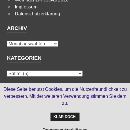
Impressum
Datenschutzerklärung
ARCHIV
Archiv
KATEGORIEN
Kategorien
HTML-SEITEN
Diese Seite benutzt Cookies, um die Nutzerfreundlichkeit zu
verbessern. Mit der weiteren Verwendung stimmen Sie dem
zu.
bis Oktober 2012
KLAR DOCH.
WordPress-Theme: Poseidon von ThemeZee.