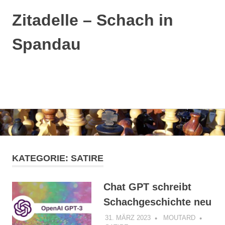
Zitadelle – Schach in
Spandau
MENÜ
Zum
Inhalt
springen
KATEGORIE:
SATIRE
Chat GPT schreibt
Schachgeschichte neu
31. MÄRZ 2023
MOUTARD