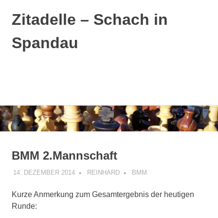
Zitadelle – Schach in
Spandau
MENÜ
Zum
Inhalt
springen
BMM 2.Mannschaft
14. DEZEMBER 2014
REINHARD
BMM
Kurze Anmerkung zum Gesamtergebnis der heutigen
Runde: