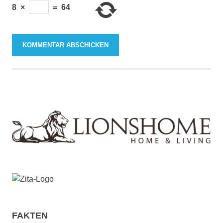
8
×
=
64
FAKTEN