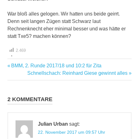
War bloß alles gelogen. Wir hatten uns beide geirrt.
Denn seit langen Zügen statt Schwarz laut
Rechnenknecht eher minimal besser und was hätte er
statt Txe5? machen können?
2.469
Vorheriger
BMM, 2. Runde 2017/18 und 10:2 für Zita
Beitragsnavigation
Beitrag:
Nächster
Schnellschach: Reinhard Giese gewinnt alles
Beitrag:
2 KOMMENTARE
Julian Urban
sagt:
22. November 2017 um 09:57 Uhr