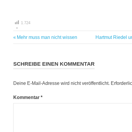
1.724
Vorheriger
Nächster
Mehr muss man nicht wissen
Hartmut Riedel u
Beitragsnavigation
Beitrag:
Beitrag:
SCHREIBE EINEN KOMMENTAR
Deine E-Mail-Adresse wird nicht veröffentlicht.
Erforderli
Kommentar
*