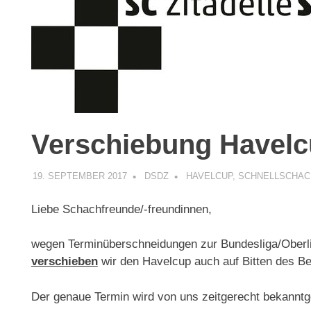
Verschiebung Havel
19. SEPTEMBER 2017
DSDZ
HAVELCUP
,
SCHNELLSCHAC
Liebe Schachfreunde/-freundinnen,
wegen Terminüberschneidungen zur Bundesliga/Oberli
verschieben
wir den Havelcup auch auf Bitten des B
Der genaue Termin wird von uns zeitgerecht bekannt