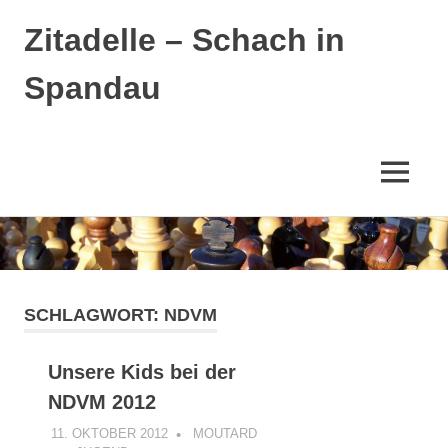
Zitadelle – Schach in
Spandau
MENÜ
Zum
Inhalt
springen
SCHLAGWORT:
NDVM
Unsere Kids bei der
NDVM 2012
11. OKTOBER 2012
MOUTARD