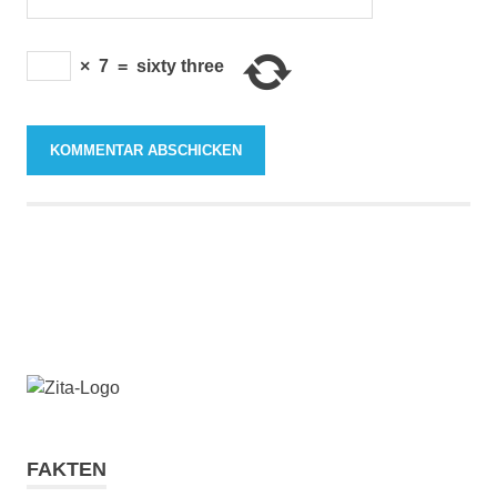
×
7
=
sixty three
FAKTEN