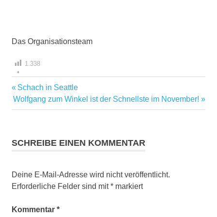
Das Organisationsteam
1.338
Vorheriger
Schach in Seattle
Beitragsnavigation
Nächster
Beitrag:
Wolfgang zum Winkel ist der Schnellste im November!
Beitrag:
SCHREIBE EINEN KOMMENTAR
Deine E-Mail-Adresse wird nicht veröffentlicht.
Erforderliche Felder sind mit
*
markiert
Kommentar
*