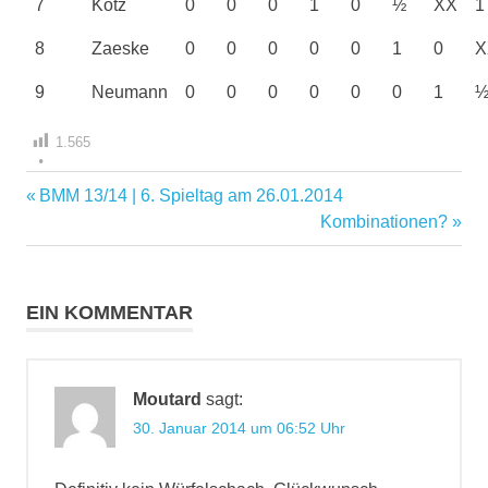
7
Kötz
0
0
0
1
0
½
XX
1
8
Zaeske
0
0
0
0
0
1
0
X
9
Neumann
0
0
0
0
0
0
1
1.565
Vorheriger
BMM 13/14 | 6. Spieltag am 26.01.2014
Beitragsnavigation
Beitrag:
Nächster
Kombinationen?
Beitrag:
EIN KOMMENTAR
Moutard
sagt:
30. Januar 2014 um 06:52 Uhr