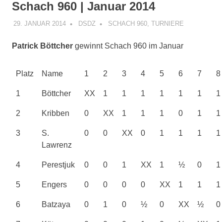
Schach 960 | Januar 2014
29. JANUAR 2014
DSDZ
SCHACH 960
,
TURNIERE
Patrick Böttcher
gewinnt Schach 960 im Januar
Platz
Name
1
2
3
4
5
6
7
8
1
Böttcher
XX
1
1
1
1
1
1
1
2
Kribben
0
XX
1
1
1
0
1
1
3
S.
0
0
XX
0
1
1
1
1
Lawrenz
4
Perestjuk
0
0
1
XX
1
½
0
1
5
Engers
0
0
0
0
XX
1
1
1
6
Batzaya
0
1
0
½
0
XX
½
0