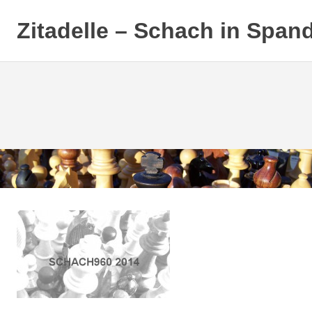
Zitadelle – Schach in Span
Zum
Inhalt
springen