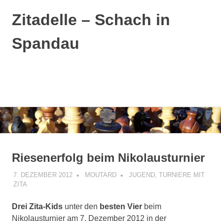
Zitadelle – Schach in
Spandau
MENÜ
Zum
Inhalt
springen
Riesenerfolg beim Nikolausturnier
7. DEZEMBER 2012
MOUTARD
JUGEND
,
TURNIERE MIT
ZITA
Drei Zita-Kids
unter den
besten Vier
beim
Nikolausturnier am 7. Dezember 2012 in der