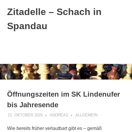
Zitadelle – Schach in
Spandau
MENÜ
Zum
Inhalt
springen
Öffnungszeiten im SK Lindenufer
bis Jahresende
21. OKTOBER 2020
ANDREAS
ALLGEMEIN
Wie bereits früher verlautbart gibt es – gemäß