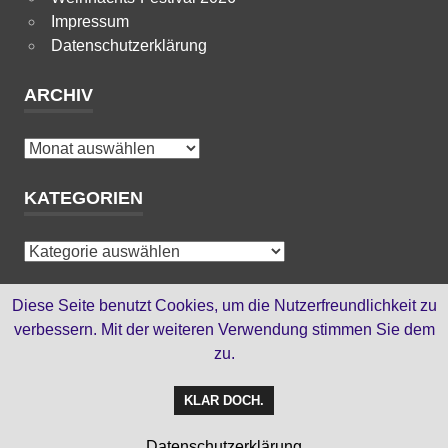
Impressum
Datenschutzerklärung
ARCHIV
Archiv
KATEGORIEN
Kategorien
HTML-SEITEN
Diese Seite benutzt Cookies, um die Nutzerfreundlichkeit zu
verbessern. Mit der weiteren Verwendung stimmen Sie dem
zu.
bis Oktober 2012
KLAR DOCH.
WordPress-Theme: Poseidon von ThemeZee.
Datenschutzerklärung