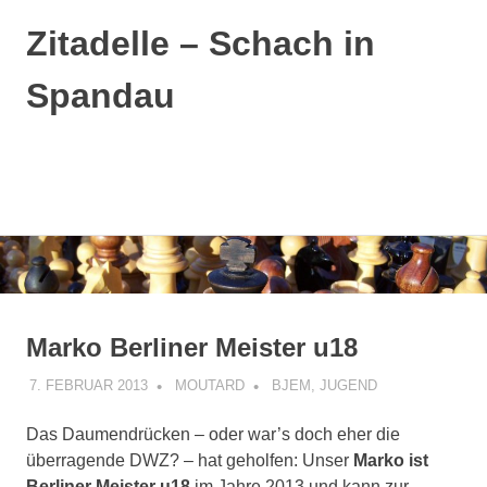
Zitadelle – Schach in
Spandau
MENÜ
Zum
Inhalt
springen
Marko Berliner Meister u18
7. FEBRUAR 2013
MOUTARD
BJEM
,
JUGEND
Das Daumendrücken – oder war’s doch eher die
überragende DWZ? – hat geholfen: Unser
Marko ist
Berliner Meister u18
im Jahre 2013 und kann zur