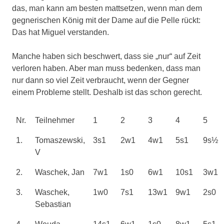
das, man kann am besten mattsetzen, wenn man dem
gegnerischen König mit der Dame auf die Pelle rückt:
Das hat Miguel verstanden.
Manche haben sich beschwert, dass sie „nur“ auf Zeit
verloren haben. Aber man muss bedenken, dass man
nur dann so viel Zeit verbraucht, wenn der Gegner
einem Probleme stellt. Deshalb ist das schon gerecht.
Nr.
Teilnehmer
1
2
3
4
5
1.
Tomaszewski,
3s1
2w1
4w1
5s1
9s½
V
2.
Waschek, Jan
7w1
1s0
6w1
10s1
3w1
3.
Waschek,
1w0
7s1
13w1
9w1
2s0
Sebastian