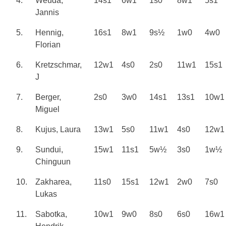
4.
Weuda,
14s1
6w1
1s0
8w1
5s1
Jannis
5.
Hennig,
16s1
8w1
9s½
1w0
4w0
Florian
6.
Kretzschmar,
12w1
4s0
2s0
11w1
15s1
J
7.
Berger,
2s0
3w0
14s1
13s1
10w1
Miguel
8.
Kujus, Laura
13w1
5s0
11w1
4s0
12w1
9.
Sundui,
15w1
11s1
5w½
3s0
1w½
Chinguun
10.
Zakharea,
11s0
15s1
12w1
2w0
7s0
Lukas
11.
Sabotka,
10w1
9w0
8s0
6s0
16w1