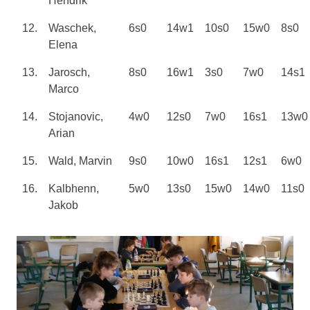
Hendrik
12.
Waschek,
6s0
14w1
10s0
15w0
8s0
Elena
13.
Jarosch,
8s0
16w1
3s0
7w0
14s1
Marco
14.
Stojanovic,
4w0
12s0
7w0
16s1
13w0
Arian
15.
Wald, Marvin
9s0
10w0
16s1
12s1
6w0
16.
Kalbhenn,
5w0
13s0
15w0
14w0
11s0
Jakob