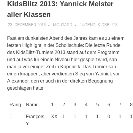
KidsBlitz 2013: Yannick Meister
aller Klassen
23. DEZEMBER 2013
MOUTARD
JUGEND
,
KIDSBLITZ
Fast am dunkelsten Abend des Jahres kam es zu einem
letzten Highlight in der Schollschule: Die letzte Runde
des KidsBlitz-Turniers 2013 stand auf dem Programm,
und auf was für einem Niveau hier gespielt wird, sah
man ja vor einiger Zeit in Köpenick. Das Turnier sah
einen knappen, aber verdienten Sieg von Yannick vor
Alexander, den er auch in der direkten Begegnung
geschlagen hatte.
Rang
Name
1
2
3
4
5
6
7
8
1
François,
XX
1
1
1
1
0
1
1
Y