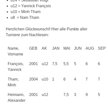
u14 = Sebastian Voigt
u12 = Yannick François
u10 = Minh Tham
u8 = Nam Tham
Herzlichen Glückwunsch!! Hier alle Punkte aller
Turniere zum Nachlesen:
Name,
GEB
AK
JAN
MAI
JUN
AUG
SEP
Vorname
François,
2001
u12
7,5
5,5
5
6
6
Yannick
Tham,
2004
u10
1
6
4
7
7
Minh
Heimann,
2001
u12
7,5
3
9
5
Alexander