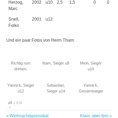
Herzog,
2002
u10
2,5
1,5
0
0
Marc
Snell,
2001
u12
Folko
Und ein paar Fotos von Herrn Tham:
Richtig rum
Nam, Sieger u8
Minh, Sieger
drehen.
u10
Yannick, Sieger
Sebastian,
Yannick,
u12
Sieger u14
Gesamtsieger
1.519
Vorheriger
Nächster
Weihnachtspreisskat
Klein, aber fein
Beitragsnavigation