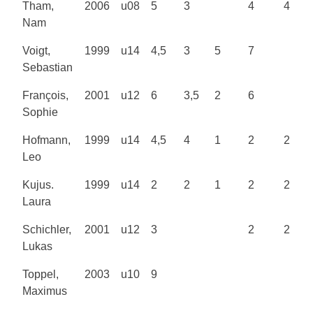
Tham,
2006
u08
5
3
4
4
Nam
Voigt,
1999
u14
4,5
3
5
7
Sebastian
François,
2001
u12
6
3,5
2
6
Sophie
Hofmann,
1999
u14
4,5
4
1
2
2
Leo
Kujus.
1999
u14
2
2
1
2
2
Laura
Schichler,
2001
u12
3
2
2
Lukas
Toppel,
2003
u10
9
Maximus