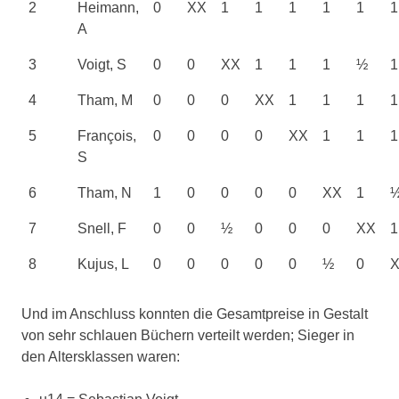
2
Heimann,
0
XX
1
1
1
1
1
1
A
3
Voigt, S
0
0
XX
1
1
1
½
1
4
Tham, M
0
0
0
XX
1
1
1
1
5
François,
0
0
0
0
XX
1
1
1
S
6
Tham, N
1
0
0
0
0
XX
1
7
Snell, F
0
0
½
0
0
0
XX
1
8
Kujus, L
0
0
0
0
0
½
0
Und im Anschluss konnten die Gesamtpreise in Gestalt
von sehr schlauen Büchern verteilt werden; Sieger in
den Altersklassen waren: