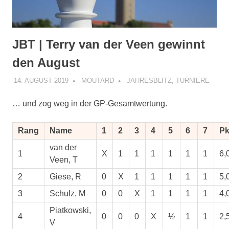
JBT | Terry van der Veen gewinnt
den August
14. AUGUST 2019
MOUTARD
JAHRESBLITZ
,
TURNIERE
… und zog weg in der GP-Gesamtwertung.
Rang
Name
1
2
3
4
5
6
7
Pk
van der
1
X
1
1
1
1
1
1
6,
Veen, T
2
Giese, R
0
X
1
1
1
1
1
5,
3
Schulz, M
0
0
X
1
1
1
1
4,
Piatkowski,
4
0
0
0
X
½
1
1
2,
V