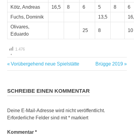
Kötz, Andreas
16,5
8
6
5
8
6
Fuchs, Dominik
13,5
16
Olivares,
25
8
10
Eduardo
1.476
Vorheriger
Nächster
Vorübergehend neue Spielstätte
Brügge 2019
Beitragsnavigation
Beitrag:
Beitrag:
SCHREIBE EINEN KOMMENTAR
Deine E-Mail-Adresse wird nicht veröffentlicht.
Erforderliche Felder sind mit
*
markiert
Kommentar
*