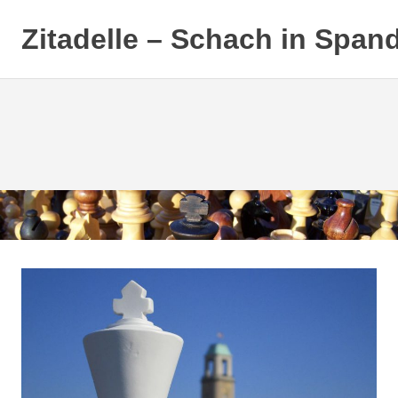
Zitadelle – Schach in Span
Zum
Inhalt
springen