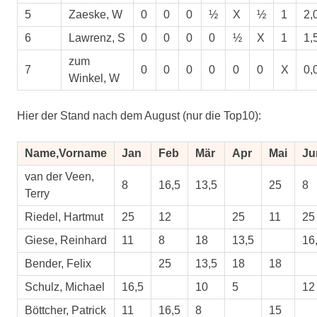
5
Zaeske, W
0
0
0
½
X
½
1
2,
6
Lawrenz, S
0
0
0
0
½
X
1
1,
zum
7
0
0
0
0
0
0
X
0,
Winkel, W
Hier der Stand nach dem August (nur die Top10):
Name,Vorname
Jan
Feb
Mär
Apr
Mai
Ju
van der Veen,
8
16,5
13,5
25
8
Terry
Riedel, Hartmut
25
12
25
11
25
Giese, Reinhard
11
8
18
13,5
16
Bender, Felix
25
13,5
18
18
Schulz, Michael
16,5
10
5
12
Böttcher, Patrick
11
16,5
8
15