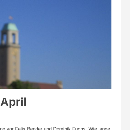
April
ng vor Felix Bender und Dominik Fuchs.
Wie lange