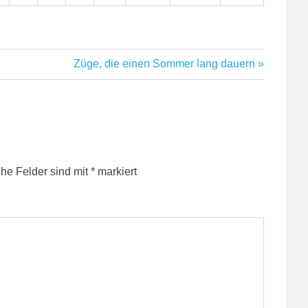
Nächster
Züge, die einen Sommer lang dauern
Beitrag:
che Felder sind mit
*
markiert