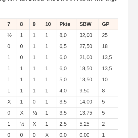
7
8
9
10
Pkte
SBW
GP
½
1
1
1
8,0
32,00
25
0
0
1
1
6,5
27,50
18
1
0
1
1
6,0
21,00
13,5
1
1
1
1
6,0
18,50
13,5
1
1
1
1
5,0
13,50
10
1
1
1
1
4,0
9,50
8
X
1
0
1
3,5
14,00
5
0
X
½
1
3,5
13,75
5
1
½
X
1
2,5
5,25
2
0
0
0
X
0,0
0,00
1