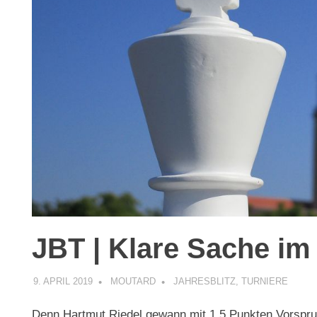
JBT | Klare Sache im 
9. APRIL 2019
MOUTARD
JAHRESBLITZ
,
TURNIERE
Denn Hartmut Riedel gewann mit 1,5 Punkten Vorspru