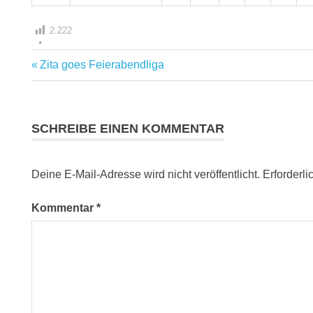
2.222
Vorheriger
Zita goes Feierabendliga
Beitragsnavigation
Beitrag:
SCHREIBE EINEN KOMMENTAR
Deine E-Mail-Adresse wird nicht veröffentlicht.
Erforderli
Kommentar
*