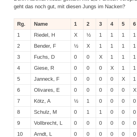
geht das noch gut, mit diesen Jungs im Nacken?
Rg.
Name
1
2
3
4
5
6
1
Riedel, H
X
½
1
1
1
1
2
Bender, F
½
X
1
1
1
1
3
Fuchs, D
0
0
X
1
1
1
4
Giese, R
0
0
0
X
1
1
5
Janneck, F
0
0
0
0
X
1
6
Olivares, E
0
0
0
0
0
X
7
Kötz, A
½
1
0
0
0
0
8
Schulz, M
0
1
1
0
0
0
9
Vollbrecht, L
0
0
0
0
0
0
10
Arndt, L
0
0
0
0
0
0