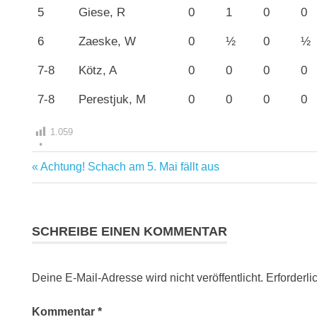
5
Giese, R
0
1
0
0
6
Zaeske, W
0
½
0
½
7-8
Kötz, A
0
0
0
0
7-8
Perestjuk, M
0
0
0
0
1.059
Vorheriger
Achtung! Schach am 5. Mai fällt aus
Beitragsnavigation
Beitrag:
SCHREIBE EINEN KOMMENTAR
Deine E-Mail-Adresse wird nicht veröffentlicht.
Erforderli
Kommentar
*