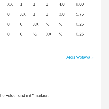
XX
1
1
1
4,0
9,00
0
XX
1
1
3,0
5,75
0
0
XX
½
½
0,25
0
0
½
XX
½
0,25
Nächster
Alois Wotawa
Beitrag:
che Felder sind mit
*
markiert