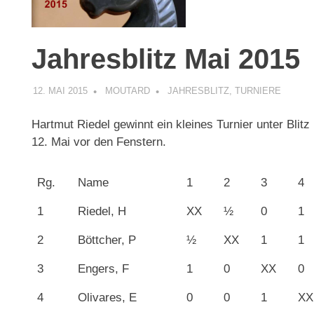
Jahresblitz Mai 2015
12. MAI 2015
MOUTARD
JAHRESBLITZ
,
TURNIERE
Hartmut Riedel gewinnt ein kleines Turnier unter Bli
12. Mai vor den Fenstern.
Rg.
Name
1
2
3
4
1
Riedel, H
XX
½
0
1
2
Böttcher, P
½
XX
1
1
3
Engers, F
1
0
XX
0
4
Olivares, E
0
0
1
XX