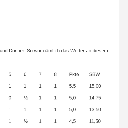
tz und Donner. So war nämlich das Wetter an diesem
5
6
7
8
Pkte
SBW
1
1
1
1
5,5
15,00
0
½
1
1
5,0
14,75
1
1
1
1
5,0
13,50
1
½
1
1
4,5
11,50