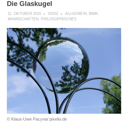
Die Glaskugel
11. OKTOBER 2015
DSDZ
ALLGEMEIN
,
BMM
,
MANNSCHAFTEN
,
PHILOSOPHISCHES
© Klaus-Uwe Pacyna/ pixelio.de