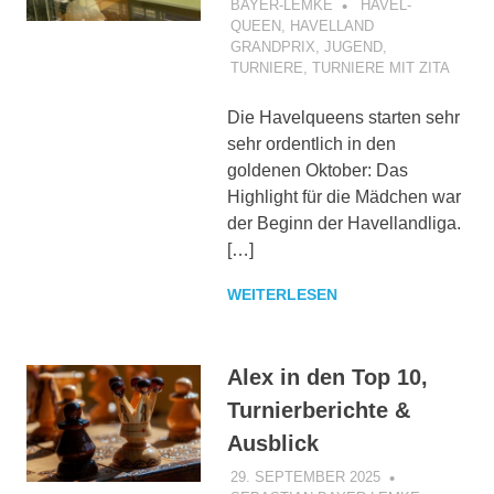
BAYER-LEMKE
HAVEL-
QUEEN
,
HAVELLAND
GRANDPRIX
,
JUGEND
,
TURNIERE
,
TURNIERE MIT ZITA
Die Havelqueens starten sehr
sehr ordentlich in den
goldenen Oktober: Das
Highlight für die Mädchen war
der Beginn der Havellandliga.
[…]
WEITERLESEN
Alex in den Top 10,
Turnierberichte &
Ausblick
29. SEPTEMBER 2025