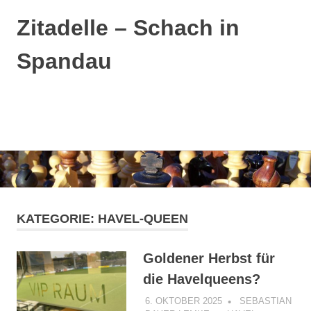
Zitadelle – Schach in
Spandau
MENÜ
Zum
Inhalt
springen
KATEGORIE:
HAVEL-QUEEN
Goldener Herbst für
die Havelqueens?
6. OKTOBER 2025
SEBASTIAN