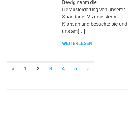
Bewig nahm die
Herausforderung von unserer
Spandauer Vizemeisterin
Klara an und besuchte sie und
uns am[…]
WEITERLESEN
Seitennummerierung
VORHERIGE
NÄCHSTE
«
1
2
3
4
5
»
BEITRÄGE
BEITRÄGE
der
Beiträge