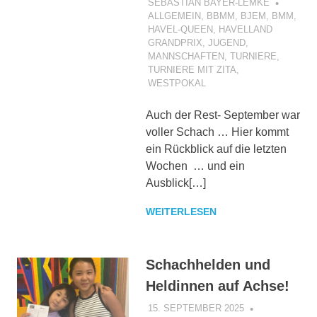
SEBASTIAN BAYER-LEMKE
ALLGEMEIN
,
BBMM
,
BJEM
,
BMM
,
HAVEL-QUEEN
,
HAVELLAND
GRANDPRIX
,
JUGEND
,
MANNSCHAFTEN
,
TURNIERE
,
TURNIERE MIT ZITA
,
WESTPOKAL
Auch der Rest- September war
voller Schach … Hier kommt
ein Rückblick auf die letzten
Wochen … und ein
Ausblick[…]
WEITERLESEN
Schachhelden und
Heldinnen auf Achse!
15. SEPTEMBER 2025