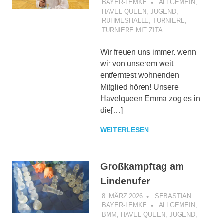
BAYER-LEMKE
ALLGEMEIN
,
HAVEL-QUEEN
,
JUGEND
,
RUHMESHALLE
,
TURNIERE
,
TURNIERE MIT ZITA
Wir freuen uns immer, wenn
wir von unserem weit
entferntest wohnenden
Mitglied hören! Unsere
Havelqueen Emma zog es in
die[…]
WEITERLESEN
Großkampftag am
Lindenufer
8. MÄRZ 2026
SEBASTIAN
BAYER-LEMKE
ALLGEMEIN
,
BMM
,
HAVEL-QUEEN
,
JUGEND
,