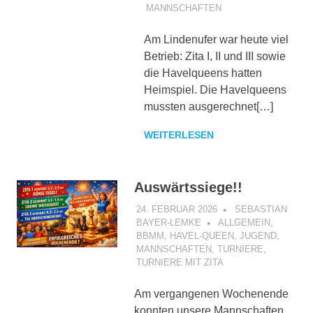
MANNSCHAFTEN
Am Lindenufer war heute viel
Betrieb: Zita I, II und III sowie
die Havelqueens hatten
Heimspiel. Die Havelqueens
mussten ausgerechnet[…]
WEITERLESEN
Auswärtssiege!!
24. FEBRUAR 2026
SEBASTIAN
BAYER-LEMKE
ALLGEMEIN
,
BBMM
,
HAVEL-QUEEN
,
JUGEND
,
MANNSCHAFTEN
,
TURNIERE
,
TURNIERE MIT ZITA
Am vergangenen Wochenende
konnten unsere Mannschaften