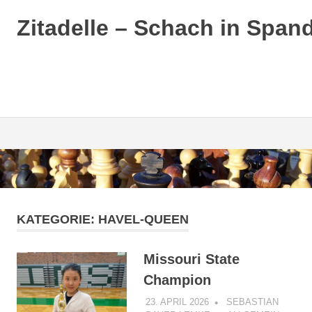
Zitadelle – Schach in Span
Zum
Inhalt
springen
KATEGORIE:
HAVEL-QUEEN
Missouri State
Champion
23. APRIL 2026
SEBASTIAN