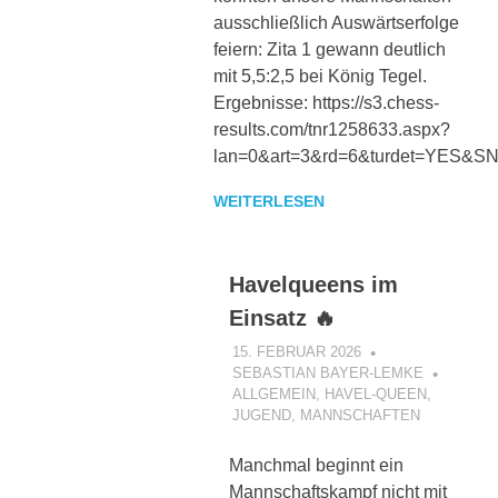
ausschließlich Auswärtserfolge
feiern: Zita 1 gewann deutlich
mit 5,5:2,5 bei König Tegel.
Ergebnisse: https://s3.chess-
results.com/tnr1258633.aspx?
lan=0&art=3&rd=6&turdet=YES&S
WEITERLESEN
Havelqueens im
Einsatz 🔥
15. FEBRUAR 2026
SEBASTIAN BAYER-LEMKE
ALLGEMEIN
,
HAVEL-QUEEN
,
JUGEND
,
MANNSCHAFTEN
Manchmal beginnt ein
Mannschaftskampf nicht mit