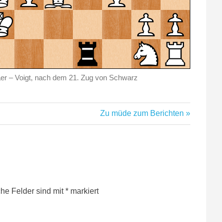
aer – Voigt, nach dem 21. Zug von Schwarz
Nächster
Zu müde zum Berichten
Beitrag:
che Felder sind mit
*
markiert