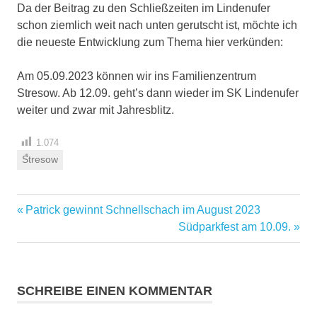
Da der Beitrag zu den Schließzeiten im Lindenufer
schon ziemlich weit nach unten gerutscht ist, möchte ich
die neueste Entwicklung zum Thema hier verkünden:
Am 05.09.2023 können wir ins Familienzentrum
Stresow. Ab 12.09. geht’s dann wieder im SK Lindenufer
weiter und zwar mit Jahresblitz.
1.074
Stresow
Vorheriger
Patrick gewinnt Schnellschach im August 2023
Beitragsnavigation
Beitrag:
Nächster
Südparkfest am 10.09.
Beitrag:
SCHREIBE EINEN KOMMENTAR