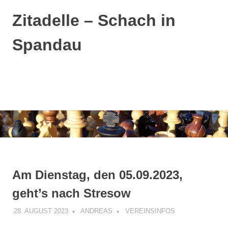
Zitadelle – Schach in
Spandau
MENÜ
Zum
Inhalt
springen
Am Dienstag, den 05.09.2023,
geht’s nach Stresow
28. AUGUST 2023
ANDREAS
VEREINSINFOS