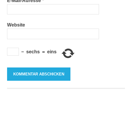
E-Mail-Adresse
*
Website
−
sechs
=
eins