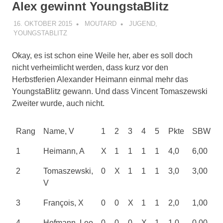
Alex gewinnt YoungstaBlitz
16. OKTOBER 2015
MOUTARD
JUGEND
,
YOUNGSTABLITZ
Okay, es ist schon eine Weile her, aber es soll doch
nicht verheimlicht werden, dass kurz vor den
Herbstferien Alexander Heimann einmal mehr das
YoungstaBlitz gewann. Und dass Vincent Tomaszewski
Zweiter wurde, auch nicht.
Rang
Name, V
1
2
3
4
5
Pkte
SBW
1
Heimann, A
X
1
1
1
1
4,0
6,00
2
Tomaszewski,
0
X
1
1
1
3,0
3,00
V
3
François, X
0
0
X
1
1
2,0
1,00
4
Hofmann, Leo
0
0
0
X
1
1,0
0,00