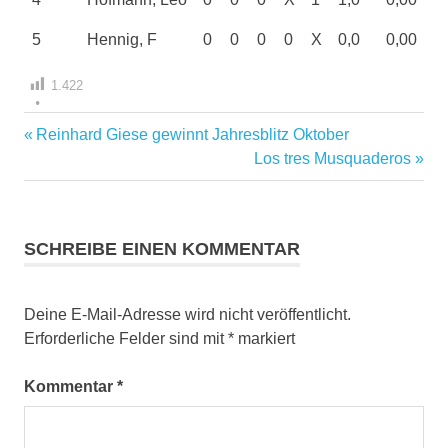
5
Hennig, F
0
0
0
0
X
0,0
0,00
1.422
Vorheriger
Reinhard Giese gewinnt Jahresblitz Oktober
Beitragsnavigation
Beitrag:
Nächster
Los tres Musquaderos
Beitrag:
SCHREIBE EINEN KOMMENTAR
Deine E-Mail-Adresse wird nicht veröffentlicht.
Erforderliche Felder sind mit
*
markiert
Kommentar
*