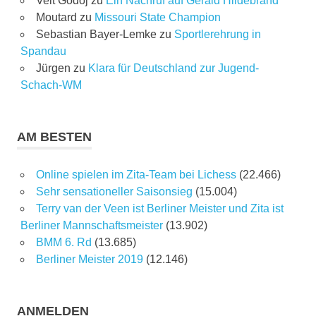
Veit Godoj
zu
Ein Nachruf auf Gerald Hildebrand
Moutard
zu
Missouri State Champion
Sebastian Bayer-Lemke
zu
Sportlerehrung in
Spandau
Jürgen
zu
Klara für Deutschland zur Jugend-
Schach-WM
AM BESTEN
Online spielen im Zita-Team bei Lichess
(22.466)
Sehr sensationeller Saisonsieg
(15.004)
Terry van der Veen ist Berliner Meister und Zita ist
Berliner Mannschaftsmeister
(13.902)
BMM 6. Rd
(13.685)
Berliner Meister 2019
(12.146)
ANMELDEN