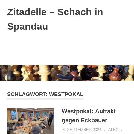
Zitadelle – Schach in
Spandau
MENÜ
Zum
Inhalt
springen
SCHLAGWORT:
WESTPOKAL
Westpokal: Auftakt
gegen Eckbauer
8. SEPTEMBER 2024
ALEX