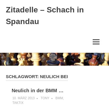
Zitadelle – Schach in
Spandau
MENÜ
Zum
Inhalt
springen
SCHLAGWORT:
NEULICH BEI
Neulich in der BMM …
10. MÄRZ 2013
TONY
BMM
,
TAKTIX