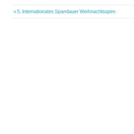
Vorheriger
5. Internationales Spandauer Weihnachtsopen
Beitragsnavigation
Beitrag: