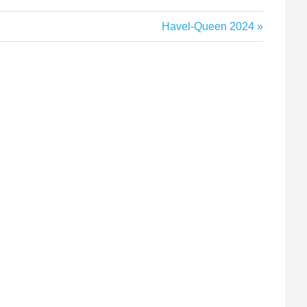
Nächster
Havel-Queen 2024
Beitrag: