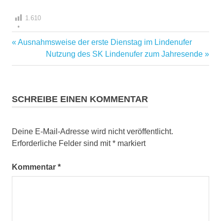
1.610
Vorheriger
Ausnahmsweise der erste Dienstag im Lindenufer
Beitragsnavigation
Beitrag:
Nächster
Nutzung des SK Lindenufer zum Jahresende
Beitrag:
SCHREIBE EINEN KOMMENTAR
Deine E-Mail-Adresse wird nicht veröffentlicht.
Erforderliche Felder sind mit
*
markiert
Kommentar
*