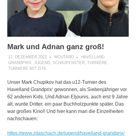
Mark und Adnan ganz groß!
12. DEZEMBER 2022
MOUTARD
HAVELLAND
GRANDPRIX
,
JUGEND
,
SCHAUFENSTER
,
TURNIERE
,
TURNIERE MIT ZITA
Unser Mark Chupikov hat das u12-Turnier des
Havelland Grandprix‘ gewonnen, als Siebenjähriger vor
62 anderen Kids. Und Adnan Eljounis, auch erst 9 Jahre
alt, wurde Dritter, ein paar Buchholzpunkte später. Das
war großes Kino!! Und hier kann man die Einzelheiten
nachschauen:
https://www.zitaschach.de/jugend/havelland-grandprix/