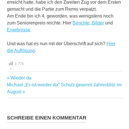
erreicht hatte, habe ich den Zweiten Zug vor dem Ersten
gemacht und die Partie zum Remis verpatzt.
Am Ende bin ich 4. geworden, was wenigstens noch
zum Seniorenpreis reichte. Hier
Berichte, Bilder
und
Ergebnisse
.
Und was hat es nun mit der Überschrift auf sich?
Hier
die Auflösung
.
1.776
Vorheriger
Wieder da
Beitragsnavigation
Nächster
Beitrag:
Michael „Er-ist-wieder-da“ Schulz gewinnt Jahresblitz im
Beitrag:
August
SCHREIBE EINEN KOMMENTAR