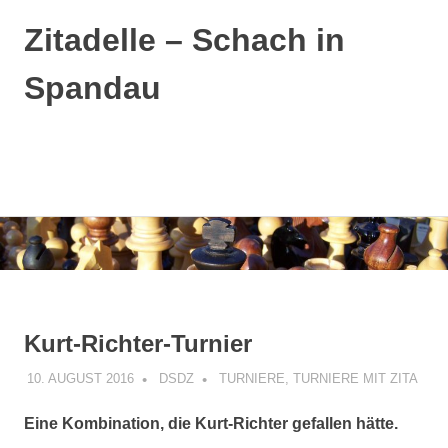
Zitadelle – Schach in
Spandau
MENÜ
Zum
Inhalt
springen
Kurt-Richter-Turnier
10. AUGUST 2016
DSDZ
TURNIERE
,
TURNIERE MIT ZITA
Eine Kombination, die Kurt-Richter gefallen hätte.