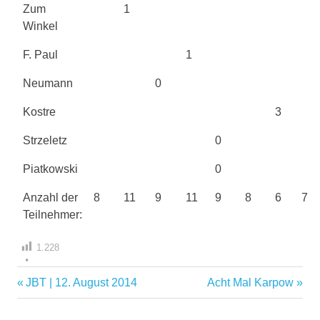
Zum
1
Winkel
F. Paul
1
Neumann
0
Kostre
3
Strzeletz
0
Piatkowski
0
Anzahl der
8
11
9
11
9
8
6
7
Teilnehmer:
1.228
Vorheriger
Nächster
JBT | 12. August 2014
Acht Mal Karpow
Beitragsnavigation
Beitrag:
Beitrag: