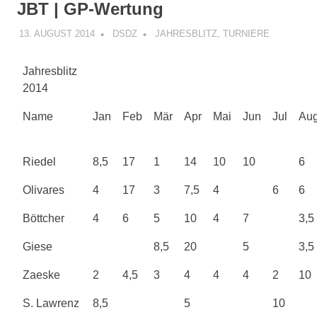
JBT | GP-Wertung
13. AUGUST 2014
DSDZ
JAHRESBLITZ
,
TURNIERE
Jahresblitz
2014
Name
Jan
Feb
Mär
Apr
Mai
Jun
Jul
Au
Riedel
8,5
17
1
14
10
10
6
Olivares
4
17
3
7,5
4
6
6
Böttcher
4
6
5
10
4
7
3,5
Giese
8,5
20
5
3,5
Zaeske
2
4,5
3
4
4
4
2
10
S. Lawrenz
8,5
5
10