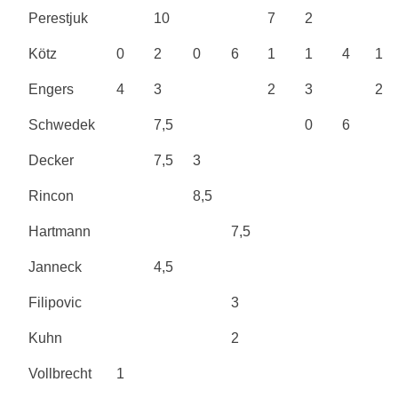
Perestjuk
10
7
2
Kötz
0
2
0
6
1
1
4
1
Engers
4
3
2
3
2
Schwedek
7,5
0
6
Decker
7,5
3
Rincon
8,5
Hartmann
7,5
Janneck
4,5
Filipovic
3
Kuhn
2
Vollbrecht
1