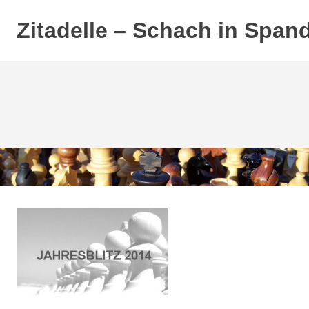
Zitadelle – Schach in Span
Zum
Inhalt
springen