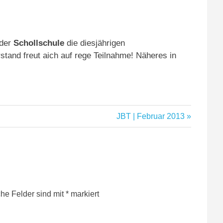
 der
Schollschule
die diesjährigen
rstand freut aich auf rege Teilnahme! Näheres in
Nächster
JBT | Februar 2013
Beitrag:
che Felder sind mit
*
markiert