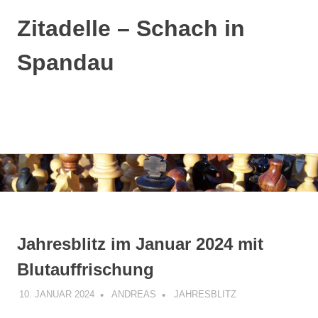
Zitadelle – Schach in
Spandau
MENÜ
Zum
Inhalt
springen
Jahresblitz im Januar 2024 mit
Blutauffrischung
10. JANUAR 2024
ANDREAS
JAHRESBLITZ