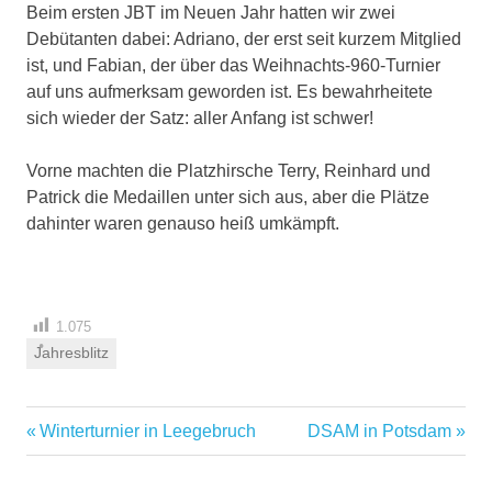
Beim ersten JBT im Neuen Jahr hatten wir zwei
Debütanten dabei: Adriano, der erst seit kurzem Mitglied
ist, und Fabian, der über das Weihnachts-960-Turnier
auf uns aufmerksam geworden ist. Es bewahrheitete
sich wieder der Satz: aller Anfang ist schwer!
Vorne machten die Platzhirsche Terry, Reinhard und
Patrick die Medaillen unter sich aus, aber die Plätze
dahinter waren genauso heiß umkämpft.
1.075
Jahresblitz
Vorheriger
Nächster
Winterturnier in Leegebruch
DSAM in Potsdam
Beitragsnavigation
Beitrag:
Beitrag: