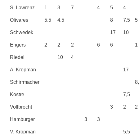
S. Lawrenz
1
3
7
4
5
4
Olivares
5,5
4,5
8
7,5
5
Schwedek
17
10
Engers
2
2
2
6
6
1
Riedel
10
4
A. Kropman
17
Schirrmacher
8
Kostre
7,5
Vollbrecht
3
2
2
Hamburger
3
3
V. Kropman
5,5