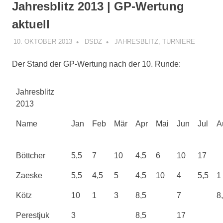
Jahresblitz 2013 | GP-Wertung
aktuell
10. OKTOBER 2013
DSDZ
JAHRESBLITZ
,
TURNIERE
Der Stand der GP-Wertung nach der 10. Runde:
Jahresblitz
2013
Name
Jan
Feb
Mär
Apr
Mai
Jun
Jul
A
Böttcher
5,5
7
10
4,5
6
10
17
Zaeske
5,5
4,5
5
4,5
10
4
5,5
1
Kötz
10
1
3
8,5
7
8
Perestjuk
3
8,5
17