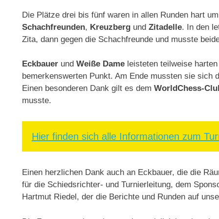
Die Plätze drei bis fünf waren in allen Runden hart 
Schachfreunden
,
Kreuzberg
und
Zitadelle
. In den l
Zita, dann gegen die Schachfreunde und musste beide
Eckbauer
und
Weiße Dame
leisteten teilweise harte
bemerkenswerten Punkt. Am Ende mussten sie sich d
Einen besonderen Dank gilt es dem
WorldChess-Clu
musste.
Hier finden sich alle Informationen zum Turn
Einen herzlichen Dank auch an Eckbauer, die die Räum
für die Schiedsrichter- und Turnierleitung, dem Spon
Hartmut Riedel, der die Berichte und Runden auf unsere