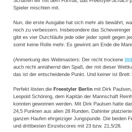
Schaffen wir mit dem Format, das Freestyle-Schach p
Spieler mischten mit.
Nun, die erste Ausgabe hat sich mehr als bewährt, was
noch zu verbessern. Insbesondere das Scheveninger 
gibt es vier Durchläufe jede oder jeder spielt gegen j
somit keine Rolle mehr. Es gewinnt am Ende die Mannsc
(Anmerkung des Webmasters: Der recht trockene
Wik
auch nicht annähernd den Spaß, der mit dieser Wettka
das ist der entscheidende Punkt. Und keiner ist Brett 
Perfekt lösten die
Freestyler Berlin
mit Dirk Paulsen,
Leopold Schöning, dem Kapitän der Mannschaft Reinha
konnten gewonnen werden. Mit Dirk Paulsen hatte da
24,5 Punkten aus allen 28 Runden. Dahinter platzier
ganzen Haufen ehrgeiziger Jungspunde. Die beiden Fel
und drittbesten Einzelscores mit 23 bzw. 21,5/28.