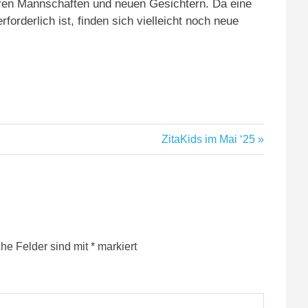
iteren Mannschaften und neuen Gesichtern. Da eine
orderlich ist, finden sich vielleicht noch neue
Nächster
ZitaKids im Mai ‘25
Beitrag:
che Felder sind mit
*
markiert