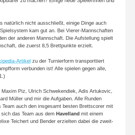
opulärer zu machen? Einige neue Spielerinnen und
 natürlich nicht ausschließt, einige Dinge auch
Spielsystem kam gut an. Bei Vierer-Mannschaften
eden der anderen Mannschaft. Die Aufstellung spielt
haft, die zuerst 8,5 Brettpunkte erzielt.
ipedia-Artikel
zu der Turnierform transporttiert
mpfform verbunden ist! Alle spielen gegen alle,
1.)
 Maxim Piz, Ulrich Schwekendiek, Adis Artukovic,
rd Müller und mir die Aufgaben. Alle Runden
s Team auch den insgesamt besten Brettscorer mit
te sich das Team aus dem
Havelland
mit einem
ixe Teichert und Bender erzielten dabei die zweit-