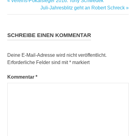
Vorheriger
Vereins-Pokalsieger 2016: Tony Schwedek
Beitragsnavigation
Beitrag:
Nächster
Juli-Jahresblitz geht an Robert Schreck
Beitrag:
SCHREIBE EINEN KOMMENTAR
Deine E-Mail-Adresse wird nicht veröffentlicht.
Erforderliche Felder sind mit
*
markiert
Kommentar
*