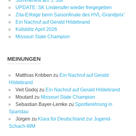
Sommerfest am 5. Juli
UPDATE: SK Lindenufer wieder freigegeben
Zita-Erfolge beim Saisonfinale des HVL-Grandprix‘
Ein Nachruf auf Gerald Hildebrand
Kidsblitz April 2026
Missouri State Champion
MEINUNGEN
Matthias Kribben
zu
Ein Nachruf auf Gerald
Hildebrand
Veit Godoj
zu
Ein Nachruf auf Gerald Hildebrand
Moutard
zu
Missouri State Champion
Sebastian Bayer-Lemke
zu
Sportlerehrung in
Spandau
Jürgen
zu
Klara für Deutschland zur Jugend-
Schach-WM