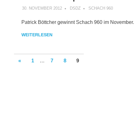
30. NOVEMBER 2012
DSDZ
SCHACH 960
Patrick Böttcher gewinnt Schach 960 im November.
WEITERLESEN
Seitennummerierung
VORHERIGE
«
1
…
7
8
9
BEITRÄGE
der
Beiträge