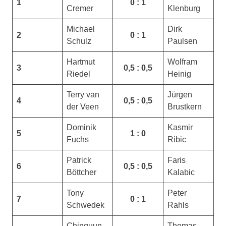
1
0 : 1
Cremer
Klenburg
Michael
Dirk
2
0 : 1
Schulz
Paulsen
Hartmut
Wolfram
3
0,5 : 0,5
Riedel
Heinig
Terry van
Jürgen
4
0,5 : 0,5
der Veen
Brustkern
Dominik
Kasmir
5
1 : 0
Fuchs
Ribic
Patrick
Faris
6
0,5 : 0,5
Böttcher
Kalabic
Tony
Peter
7
0 : 1
Schwedek
Rahls
Chinguun
Thomas