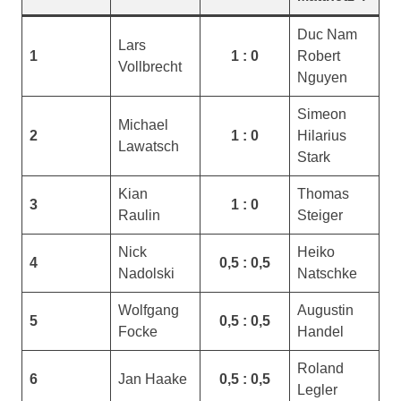
Duc Nam
Lars
1
1 : 0
Robert
Vollbrecht
Nguyen
Simeon
Michael
2
1 : 0
Hilarius
Lawatsch
Stark
Kian
Thomas
3
1 : 0
Raulin
Steiger
Nick
Heiko
4
0,5 : 0,5
Nadolski
Natschke
Wolfgang
Augustin
5
0,5 : 0,5
Focke
Handel
Roland
6
Jan Haake
0,5 : 0,5
Legler