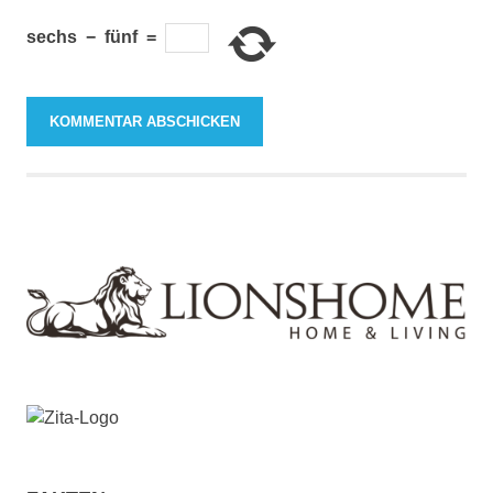
sechs
−
fünf
=