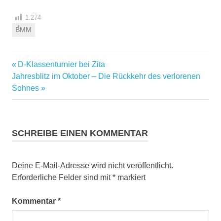
1.274
BMM
Vorheriger
D-Klassenturnier bei Zita
Beitragsnavigation
Nächster
Beitrag:
Jahresblitz im Oktober – Die Rückkehr des verlorenen
Beitrag:
Sohnes
SCHREIBE EINEN KOMMENTAR
Deine E-Mail-Adresse wird nicht veröffentlicht.
Erforderliche Felder sind mit
*
markiert
Kommentar
*