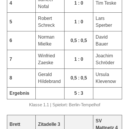
4
1 : 0
Tim Teske
Nofal
Robert
Lars
5
1 : 0
Schreck
Sperber
Norman
David
6
0,5 : 0,5
Mielke
Bauer
Winfried
Joachim
7
1 : 0
Zaeske
Schröder
Gerald
Ursula
8
0,5 : 0,5
Hildebrand
Klevenow
Ergebnis
5 : 3
Klasse 1.1 | Spielort: Berlin-Tempelhof
SV
Brett
Zitadelle 3
Mattnetz 4