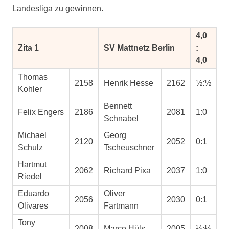
Landesliga zu gewinnen.
4,0
Zita 1
SV Mattnetz Berlin
:
4,0
Thomas
2158
Henrik Hesse
2162
½:½
Kohler
Bennett
Felix Engers
2186
2081
1:0
Schnabel
Michael
Georg
2120
2052
0:1
Schulz
Tscheuschner
Hartmut
2062
Richard Pixa
2037
1:0
Riedel
Eduardo
Oliver
2056
2030
0:1
Olivares
Fartmann
Tony
2008
Marco Hüls
2005
½:½