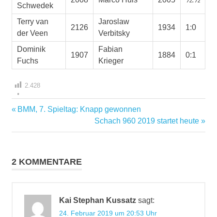
Schwedek
Terry van
Jaroslaw
2126
1934
1:0
der Veen
Verbitsky
Dominik
Fabian
1907
1884
0:1
Fuchs
Krieger
2.428
Vorheriger
BMM, 7. Spieltag: Knapp gewonnen
Beitragsnavigation
Beitrag:
Nächster
Schach 960 2019 startet heute
Beitrag:
2 KOMMENTARE
Kai Stephan Kussatz
sagt:
24. Februar 2019 um 20:53 Uhr