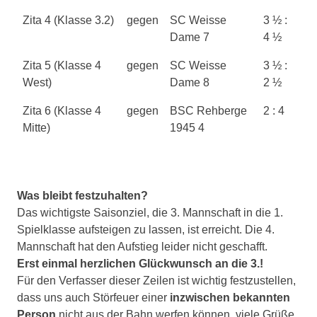
Zita 4 (Klasse 3.2)
gegen
SC Weisse
3 ½ :
Dame 7
4 ½
Zita 5 (Klasse 4
gegen
SC Weisse
3 ½ :
West)
Dame 8
2 ½
Zita 6 (Klasse 4
gegen
BSC Rehberge
2 : 4
Mitte)
1945 4
Was bleibt festzuhalten?
Das wichtigste Saisonziel, die 3. Mannschaft in die 1.
Spielklasse aufsteigen zu lassen, ist erreicht. Die 4.
Mannschaft hat den Aufstieg leider nicht geschafft.
Erst einmal herzlichen Glückwunsch an die 3.!
Für den Verfasser dieser Zeilen ist wichtig festzustellen,
dass uns auch Störfeuer einer
inzwischen bekannten
Person
nicht aus der Bahn werfen können, viele Grüße