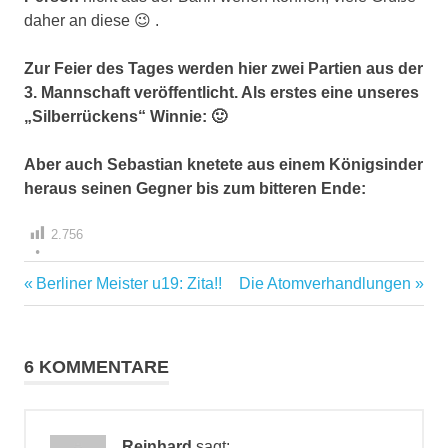
daher an diese 😉 .
Zur Feier des Tages werden hier zwei Partien aus der
3. Mannschaft veröffentlicht. Als erstes eine unseres
„Silberrückens“ Winnie: 🙂
Aber auch Sebastian knetete aus einem Königsinder
heraus seinen Gegner bis zum bitteren Ende:
2.756
Vorheriger
Nächster
Berliner Meister u19: Zita!!
Die Atomverhandlungen
Beitragsnavigation
Beitrag:
Beitrag:
6 KOMMENTARE
Reinhard
sagt: